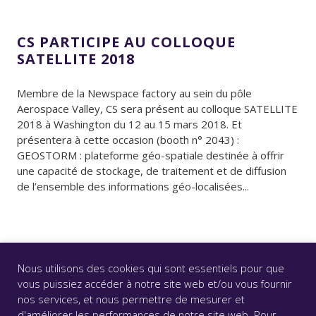
CS PARTICIPE AU COLLOQUE
SATELLITE 2018
Membre de la Newspace factory au sein du pôle
Aerospace Valley, CS sera présent au colloque SATELLITE
2018 à Washington du 12 au 15 mars 2018. Et
présentera à cette occasion (booth n° 2043) :
GEOSTORM : plateforme géo-spatiale destinée à offrir
une capacité de stockage, de traitement et de diffusion
de l’ensemble des informations géo-localisées...
Nous utilisons des cookies qui sont essentiels pour que
vous puissiez accéder à notre site web et/ou vous fournir
nos services, et nous permettre de mesurer et
d'améliorer les performances de notre site web. Pour