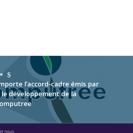
te
porte l’accord-cadre émis par
le développement de la
Computree
 et nous