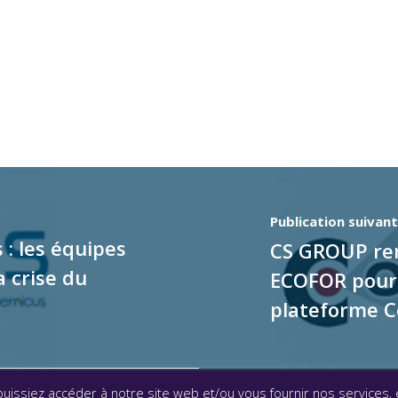
Publication suivan
 : les équipes
CS GROUP rem
a crise du
ECOFOR pour 
plateforme 
uissiez accéder à notre site web et/ou vous fournir nos services,